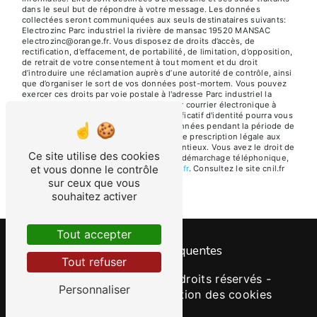
dans le seul but de répondre à votre message. Les données
collectées seront communiquées aux seuls destinataires suivants:
Electrozinc Parc industriel la rivière de mansac 19520 MANSAC
electrozinc@orange.fr. Vous disposez de droits d’accès, de
rectification, d’effacement, de portabilité, de limitation, d’opposition,
de retrait de votre consentement à tout moment et du droit
d’introduire une réclamation auprès d’une autorité de contrôle, ainsi
que d’organiser le sort de vos données post-mortem. Vous pouvez
exercer ces droits par voie postale à l'adresse Parc industriel la
rivière de mansac 19520 MANSAC ou par courrier électronique à
l'adresse electrozinc@orange.fr. Un justificatif d'identité pourra vous
être demandé. Nous conservons vos données pendant la période de
prise de contact puis pendant la durée de prescription légale aux
fins probatoires et de gestion des contentieux. Vous avez le droit de
Ce site utilise des cookies
vous inscrire sur la liste d'opposition au démarchage téléphonique,
et vous donne le contrôle
disponible à cette adresse:
Bloctel.gouv.fr
. Consultez le site cnil.fr
pour plus d’informations sur vos droits.
sur ceux que vous
souhaitez activer
Tout accepter
Recherches fréquentes
Tout refuser
©
Vistalid
- 2026 - Tous droits réservés -
Personnaliser
Mentions légales
-
Gestion des cookies