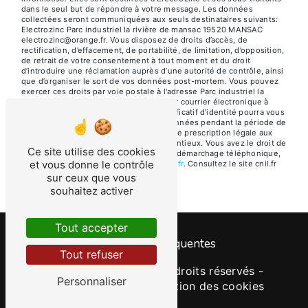
dans le seul but de répondre à votre message. Les données
collectées seront communiquées aux seuls destinataires suivants:
Electrozinc Parc industriel la rivière de mansac 19520 MANSAC
electrozinc@orange.fr. Vous disposez de droits d’accès, de
rectification, d’effacement, de portabilité, de limitation, d’opposition,
de retrait de votre consentement à tout moment et du droit
d’introduire une réclamation auprès d’une autorité de contrôle, ainsi
que d’organiser le sort de vos données post-mortem. Vous pouvez
exercer ces droits par voie postale à l'adresse Parc industriel la
rivière de mansac 19520 MANSAC ou par courrier électronique à
l'adresse electrozinc@orange.fr. Un justificatif d'identité pourra vous
être demandé. Nous conservons vos données pendant la période de
prise de contact puis pendant la durée de prescription légale aux
fins probatoires et de gestion des contentieux. Vous avez le droit de
Ce site utilise des cookies
vous inscrire sur la liste d'opposition au démarchage téléphonique,
et vous donne le contrôle
disponible à cette adresse:
Bloctel.gouv.fr
. Consultez le site cnil.fr
pour plus d’informations sur vos droits.
sur ceux que vous
souhaitez activer
Tout accepter
Recherches fréquentes
Tout refuser
©
Vistalid
- 2026 - Tous droits réservés -
Personnaliser
Mentions légales
-
Gestion des cookies