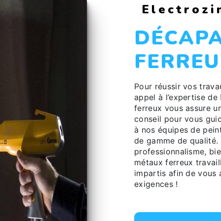
Electrozi
DÉCAPAGE MÉTAUX
FERREU
Pour réussir vos travaux de décapage métaux ferreux à Mansac, faites-
appel à l’expertise d
ferreux vous assure 
conseil pour vous guid
à nos équipes de pein
de gamme de qualité. 
professionnalisme, bi
métaux ferreux travaill
impartis afin de vous 
exigences !