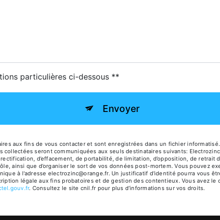
tions particulières ci-dessous **
Envoyer
 aux fins de vous contacter et sont enregistrées dans un fichier informatisé. E
 collectées seront communiquées aux seuls destinataires suivants: Electrozinc
ectification, d’effacement, de portabilité, de limitation, d’opposition, de retra
ôle, ainsi que d’organiser le sort de vos données post-mortem. Vous pouvez exerc
nique à l'adresse electrozinc@orange.fr. Un justificatif d'identité pourra vous
iption légale aux fins probatoires et de gestion des contentieux. Vous avez le dr
octel.gouv.fr
. Consultez le site cnil.fr pour plus d’informations sur vos droits.