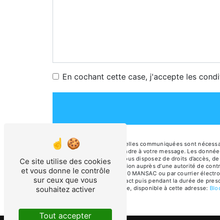
En cochant cette case, j'accepte les condi
** Les données personnelles communiquées sont nécessaires
dans le seul but de répondre à votre message. Les données
electrozinc@orange.fr. Vous disposez de droits d’accès, de r
Ce site utilise des cookies
d’introduire une réclamation auprès d’une autorité de contr
et vous donne le contrôle
la rivière de mansac 19520 MANSAC ou par courrier électro
sur ceux que vous
période de prise de contact puis pendant la durée de prescr
souhaitez activer
démarchage téléphonique, disponible à cette adresse:
Bl
Tout accepter